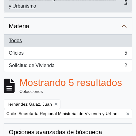
5
, 5 resultados
y Urbanismo
Materia
Todos
Oficios
5
, 5 resultados
Solicitud de Vivienda
2
, 2 resultados
Mostrando 5 resultados
Colecciones
Remove filter:
Hernández Galaz, Juan
Remove filter:
Chile. Secretaría Regional Ministerial de Vivienda y Urbanismo
Opciones avanzadas de búsqueda