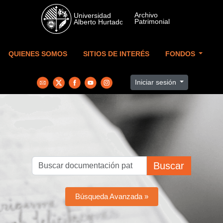
Skip to main content
QUIENES SOMOS
SITIOS DE INTERÉS
FONDOS
Iniciar sesión
Buscar
Búsqueda Avanzada »