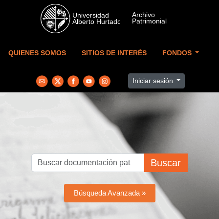
Skip to main content
QUIENES SOMOS
SITIOS DE INTERÉS
FONDOS
Iniciar sesión
Buscar
Búsqueda Avanzada »