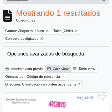
, 1 resultados
Mostrando 1 resultados
Colecciones
Remove filter:
Remove filter:
Gómez Chaparro, Laura
Talca (Chile)
Remove filter:
Con objetos digitales
Opciones avanzadas de búsqueda
Imprimir vista previa
Card view
Table view
Ordenar por: Código de referencia
Dirección: Clasificación en orden ascendente