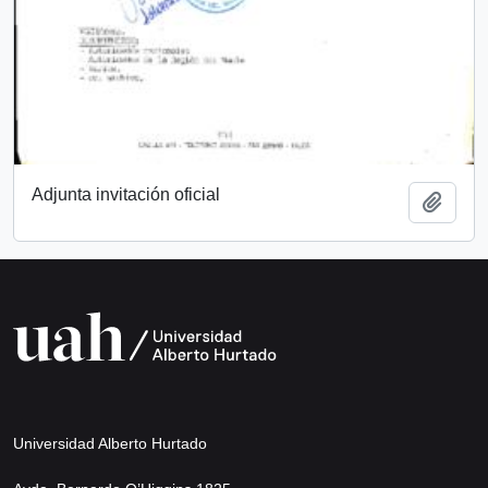
Adjunta invitación oficial
Añadi
Universidad Alberto Hurtado