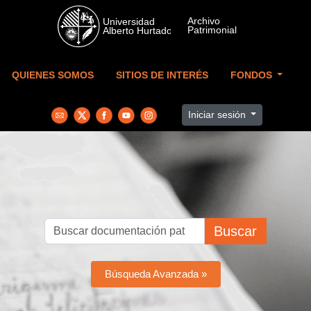
Skip to main content
QUIENES SOMOS
SITIOS DE INTERÉS
FONDOS
Iniciar sesión
Buscar
Búsqueda Avanzada »