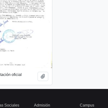
tación oficial
Añadir al portapapeles
as Sociales
Admisión
Campus