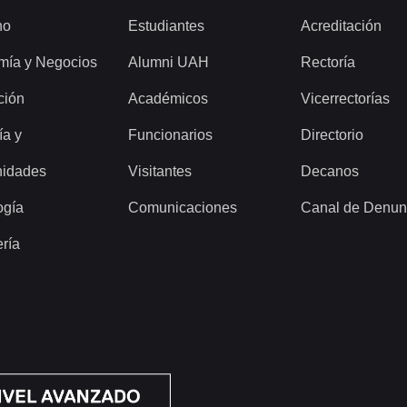
ho
Estudiantes
Acreditación
mía y Negocios
Alumni UAH
Rectoría
ción
Académicos
Vicerrectorías
ía y
Funcionarios
Directorio
idades
Visitantes
Decanos
ogía
Comunicaciones
Canal de Denun
ería