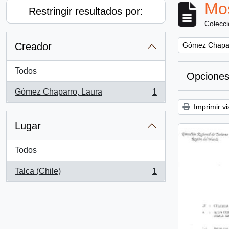
Mos
Restringir resultados por:
Colecc
Remove filter:
Creador
Gómez Chapar
Todos
Opciones
Gómez Chaparro, Laura
1
, 1 resultados
Imprimir vi
Lugar
Todos
Talca (Chile)
1
, 1 resultados