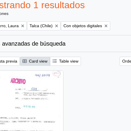
trando 1 resultados
iones
Remove filter:
Remove filter:
ro, Laura
Talca (Chile)
Con objetos digitales
 avanzadas de búsqueda
sta previa
Card view
Table view
Orde