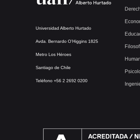
Derec
Econo
Universidad Alberto Hurtado
Educa
Avda. Bernardo O’Higgins 1825
Filosof
Metro Los Héroes
Human
Santiago de Chile
Psicol
Teléfono +56 2 2692 0200
Ingeni