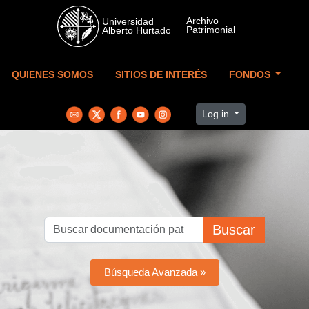
Skip to main content
QUIENES SOMOS
SITIOS DE INTERÉS
FONDOS
Log in
Buscar
Búsqueda Avanzada »