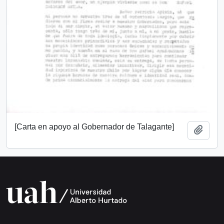
[Carta en apoyo al Gobernador de Talagante]
Add t