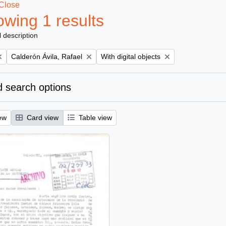
Close
wing 1 results
l description
Remove filter:
Remove filter:
Calderón Ávila, Rafael
With digital objects
 search options
ew
Card view
Table view