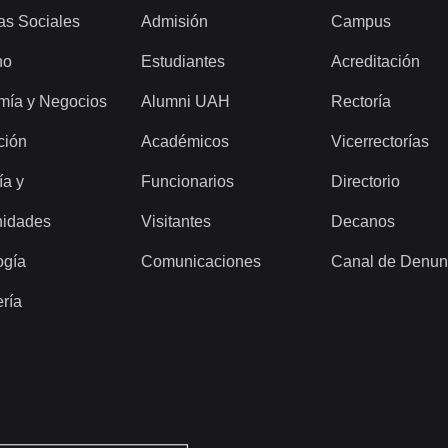
as Sociales
Admisión
Campus
ho
Estudiantes
Acreditación
mía y Negocios
Alumni UAH
Rectoría
ción
Académicos
Vicerrectorías
ía y
Funcionarios
Directorio
idades
Visitantes
Decanos
ogía
Comunicaciones
Canal de Denun
ería