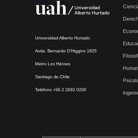
Cienci
Derec
Econo
Universidad Alberto Hurtado
Educa
Avda. Bernardo O’Higgins 1825
Filosof
Metro Los Héroes
Human
Santiago de Chile
Psicol
Teléfono +56 2 2692 0200
Ingeni