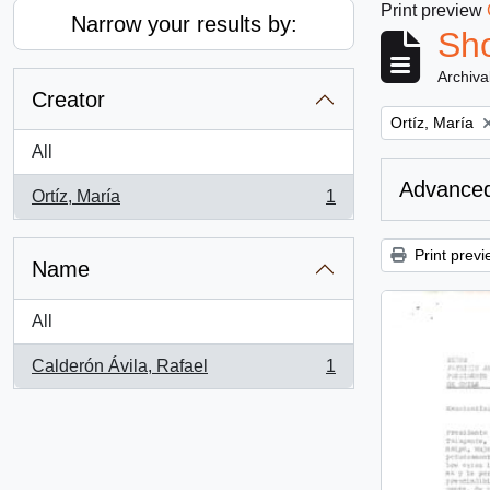
Print preview
Narrow your results by:
Sho
Archiva
Creator
Remove filter:
Ortíz, María
All
Advanced
Ortíz, María
1
, 1 results
Print previ
Name
All
Calderón Ávila, Rafael
1
, 1 results