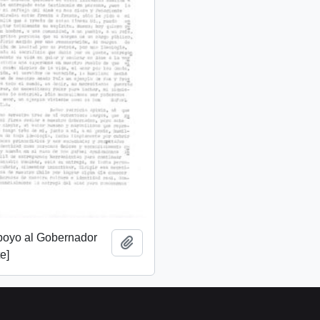
apoyo al Gobernador
Add to clipboard
e]