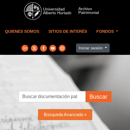
Skip to main content
QUIENES SOMOS
SITIOS DE INTERÉS
FONDOS
Iniciar sesión
Buscar
Búsqueda Avanzada »