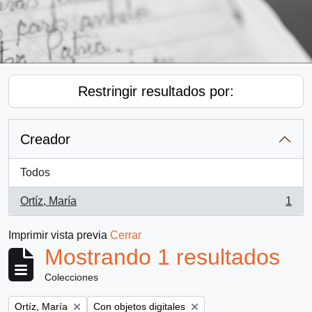
Restringir resultados por:
Creador
Todos
Ortíz, María
1
, 1 resultados
Imprimir vista previa
Cerrar
Mostrando 1 resultados
Colecciones
Remove filter:
Remove filter:
Ortíz, María
Con objetos digitales