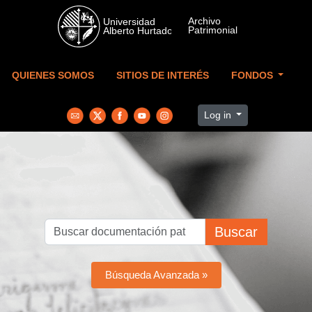
Skip to main content
QUIENES SOMOS
SITIOS DE INTERÉS
FONDOS
Log in
Buscar
Búsqueda Avanzada »