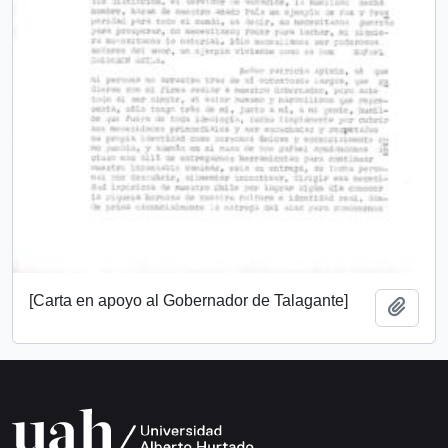
[Carta en apoyo al Gobernador de Talagante]
Add t