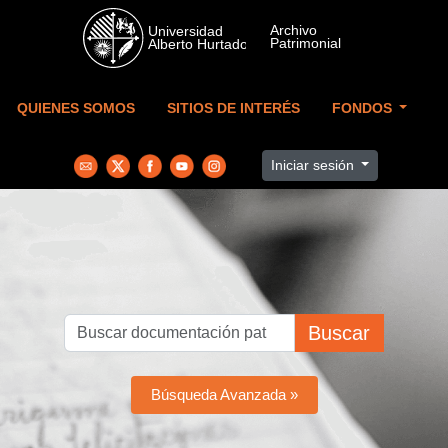
Skip to main content
QUIENES SOMOS
SITIOS DE INTERÉS
FONDOS
Iniciar sesión
Buscar
Búsqueda Avanzada »