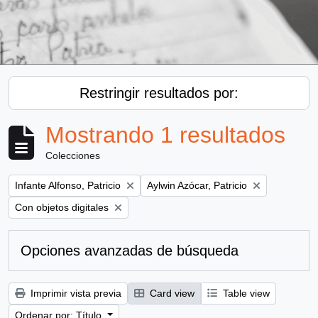
Restringir resultados por:
Mostrando 1 resultados
Colecciones
Remove filter:
Remove filter:
Infante Alfonso, Patricio
Aylwin Azócar, Patricio
Remove filter:
Con objetos digitales
Opciones avanzadas de búsqueda
Imprimir vista previa
Card view
Table view
Ordenar por: Título