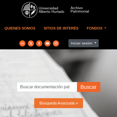
Skip to main content
QUIENES SOMOS
SITIOS DE INTERÉS
FONDOS
Iniciar sesión
Buscar
Búsqueda Avanzada »