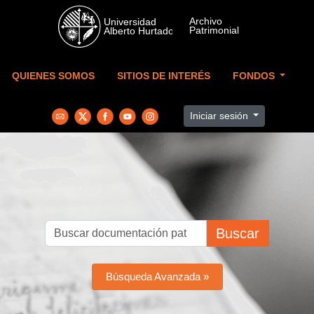
Skip to main content
QUIENES SOMOS
SITIOS DE INTERÉS
FONDOS
Iniciar sesión
Buscar
Búsqueda Avanzada »