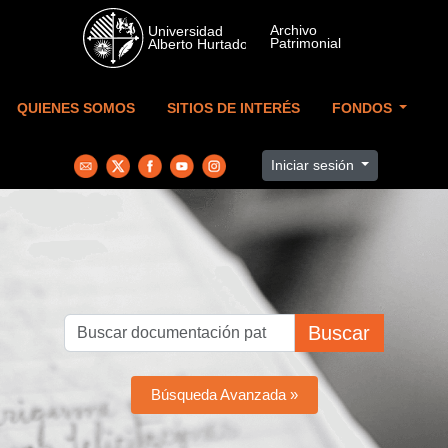
Skip to main content
QUIENES SOMOS
SITIOS DE INTERÉS
FONDOS
Iniciar sesión
Buscar
Búsqueda Avanzada »