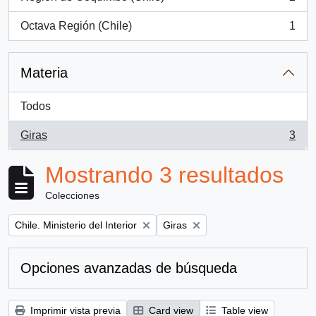
, 2 resultados
Octava Región (Chile)
1
, 1 resultados
Materia
Todos
Giras
3
, 3 resultados
Mostrando 3 resultados
Colecciones
Remove filter:
Remove filter:
Chile. Ministerio del Interior
Giras
Opciones avanzadas de búsqueda
Imprimir vista previa
Card view
Table view