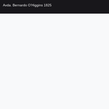
Avda. Bernardo O’Higgins 1825
Metro Los Héroes
Santiago de Chile
Teléfono +56 2 2692 0200