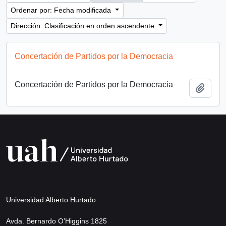
Ordenar por: Fecha modificada
Dirección: Clasificación en orden ascendente
Concertación de Partidos por la Democracia
Concertación de Partidos por la Democracia
Añadi
Universidad Alberto Hurtado
Avda. Bernardo O’Higgins 1825