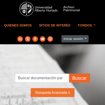
Skip to main content
QUIENES SOMOS
SITIOS DE INTERÉS
FONDOS
Iniciar sesión
Buscar
Búsqueda Avanzada »