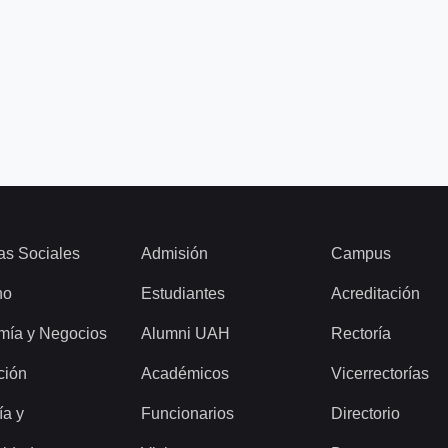
as Sociales
Admisión
Campus
ho
Estudiantes
Acreditación
mía y Negocios
Alumni UAH
Rectoría
ción
Académicos
Vicerrectorías
ía y
Funcionarios
Directorio