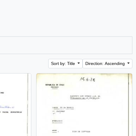
Sort by: Title
Direction: Ascending