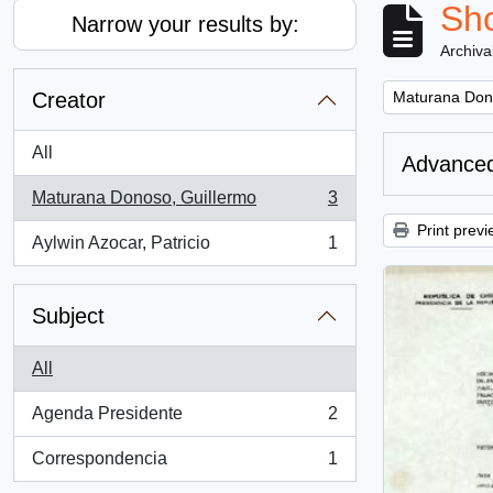
Sho
Narrow your results by:
Archiva
Remove filter:
Creator
Maturana Don
All
Advanced
Maturana Donoso, Guillermo
3
, 3 results
Print previ
Aylwin Azocar, Patricio
1
, 1 results
Subject
All
Agenda Presidente
2
, 2 results
Correspondencia
1
, 1 results