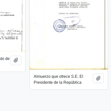
to de
Add to clipboard
Almuerzo que ofrece S.E. El
Add t
Presidente de la República