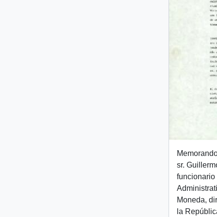
Memorando i
sr. Guiller
funcionario
Administrat
Moneda, dir
la República