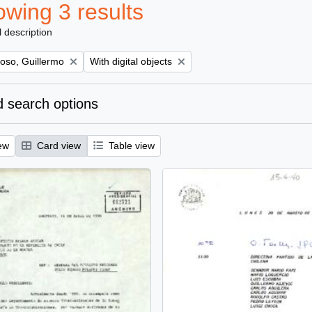
wing 3 results
l description
Remove filter:
oso, Guillermo
With digital objects
 search options
ew
Card view
Table view