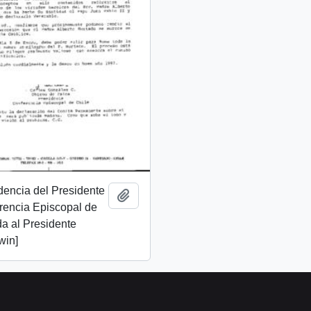
dencia del Presidente
Añadir al portapapeles
rencia Episcopal de
da al Presidente
win]