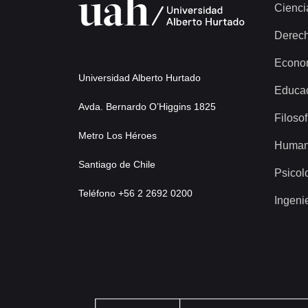
Cienci
Derec
Econo
Universidad Alberto Hurtado
Educa
Avda. Bernardo O’Higgins 1825
Filosof
Metro Los Héroes
Human
Santiago de Chile
Psicol
Teléfono +56 2 2692 0200
Ingeni