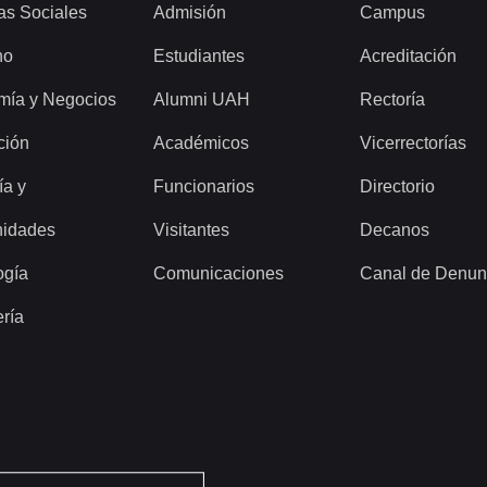
as Sociales
Admisión
Campus
ho
Estudiantes
Acreditación
mía y Negocios
Alumni UAH
Rectoría
ción
Académicos
Vicerrectorías
ía y
Funcionarios
Directorio
idades
Visitantes
Decanos
ogía
Comunicaciones
Canal de Denun
ería