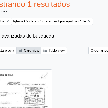
trando 1 resultados
iones
Remove filter:
los
Iglesia Católica. Conferencia Episcopal de Chile
 avanzadas de búsqueda
sta previa
Card view
Table view
Ordenar por