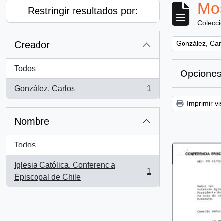
Mos
Restringir resultados por:
Colecc
Remove filter:
Creador
González, Car
Todos
Opciones
González, Carlos
1
, 1 resultados
Imprimir vi
Nombre
Todos
Iglesia Católica. Conferencia
1
, 1 resultados
Episcopal de Chile