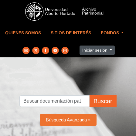
Skip to main content
QUIENES SOMOS
SITIOS DE INTERÉS
FONDOS
Iniciar sesión
Buscar
Búsqueda Avanzada »