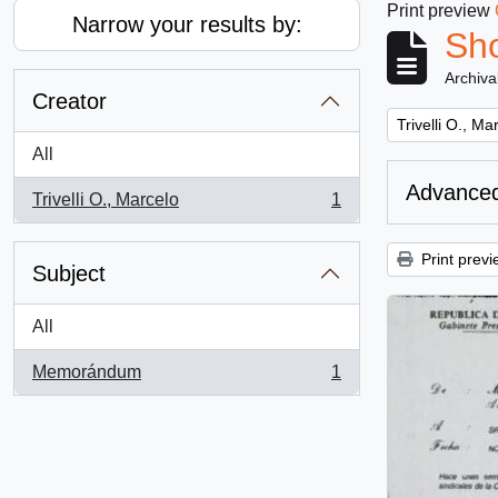
Print preview
Narrow your results by:
Sho
Archiva
Creator
Remove filter:
Trivelli O., Ma
All
Advanced
Trivelli O., Marcelo
1
, 1 results
Print previ
Subject
All
Memorándum
1
, 1 results