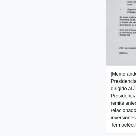
[Memorándu
Presidencial
dirigido al
Presidencia
remite ant
relacionado
inversiones
Termoeléctr