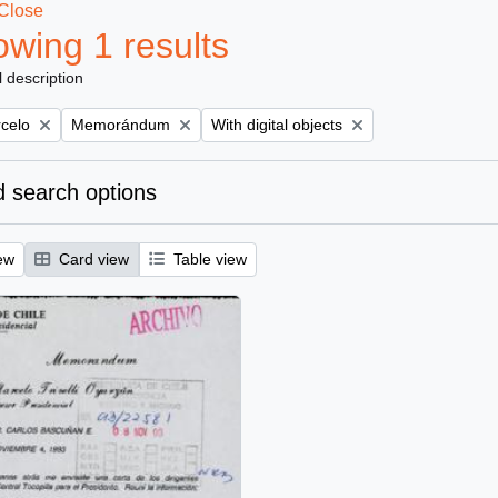
Close
wing 1 results
l description
Remove filter:
Remove filter:
rcelo
Memorándum
With digital objects
 search options
ew
Card view
Table view