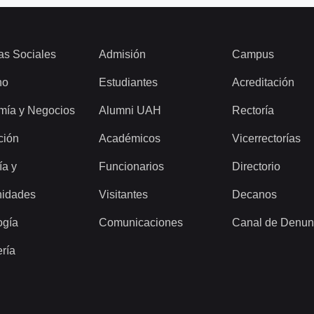
as Sociales
Admisión
Campus
ho
Estudiantes
Acreditación
mía y Negocios
Alumni UAH
Rectoría
ción
Académicos
Vicerrectorías
ía y
Funcionarios
Directorio
idades
Visitantes
Decanos
ogía
Comunicaciones
Canal de Denun
ería