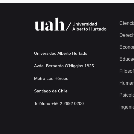
Cienci
Derec
Econo
Universidad Alberto Hurtado
Educa
Avda. Bernardo O’Higgins 1825
Filosof
Metro Los Héroes
Human
Santiago de Chile
Psicol
Teléfono +56 2 2692 0200
Ingeni