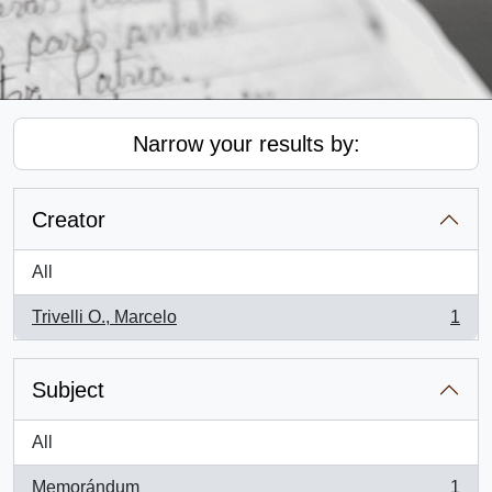
Narrow your results by:
Creator
All
Trivelli O., Marcelo
1
, 1 results
Subject
All
Memorándum
1