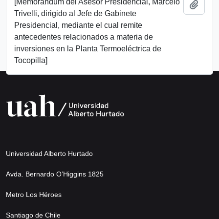
[Memorándum del Asesor Presidencial, Marcelo
Add t
Trivelli, dirigido al Jefe de Gabinete
Presidencial, mediante el cual remite
antecedentes relacionados a materia de
inversiones en la Planta Termoeléctrica de
Tocopilla]
Universidad Alberto Hurtado
Avda. Bernardo O’Higgins 1825
Metro Los Héroes
Santiago de Chile