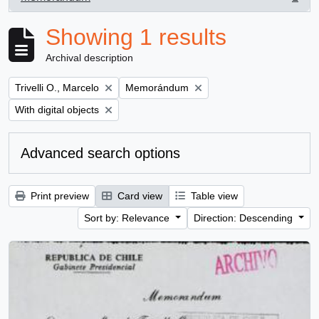
, 1 results
Showing 1 results
Archival description
Remove filter:
Remove filter:
Trivelli O., Marcelo
Memorándum
Remove filter:
With digital objects
Advanced search options
Print preview
Card view
Table view
Sort by: Relevance
Direction: Descending