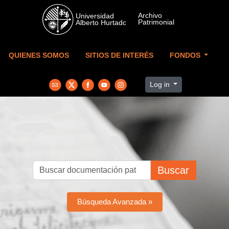
Skip to main content
QUIENES SOMOS
SITIOS DE INTERÉS
FONDOS
Log in
Buscar
Búsqueda Avanzada »