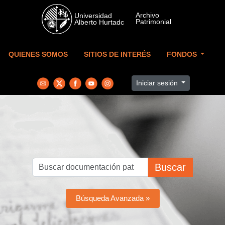
Skip to main content
QUIENES SOMOS
SITIOS DE INTERÉS
FONDOS
Iniciar sesión
Buscar
Búsqueda Avanzada »