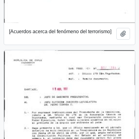
[Acuerdos acerca del fenómeno del terrorismo]
Añadi