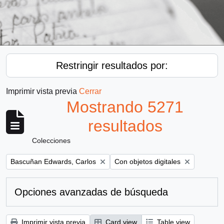
Restringir resultados por:
Imprimir vista previa
Cerrar
Mostrando 5271
resultados
Colecciones
Remove filter:
Remove filter:
Bascuñan Edwards, Carlos
Con objetos digitales
Opciones avanzadas de búsqueda
Imprimir vista previa
Card view
Table view