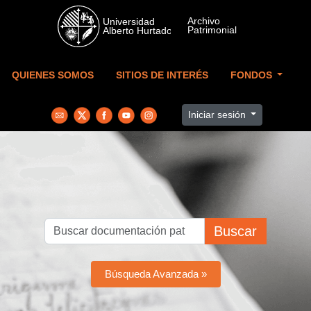
Skip to main content
QUIENES SOMOS
SITIOS DE INTERÉS
FONDOS
Iniciar sesión
Buscar
Búsqueda Avanzada »