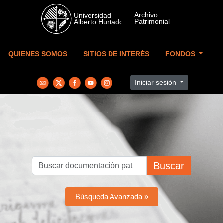
Skip to main content
QUIENES SOMOS
SITIOS DE INTERÉS
FONDOS
Iniciar sesión
Buscar
Búsqueda Avanzada »