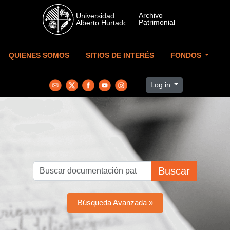
Skip to main content
QUIENES SOMOS
SITIOS DE INTERÉS
FONDOS
Log in
Buscar
Búsqueda Avanzada »