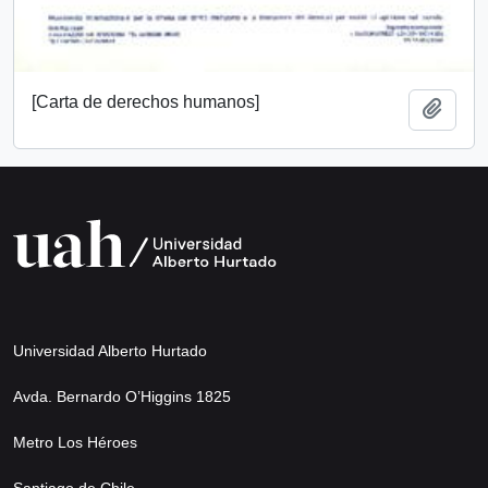
[Carta de derechos humanos]
Add t
Universidad Alberto Hurtado
Avda. Bernardo O’Higgins 1825
Metro Los Héroes
Santiago de Chile