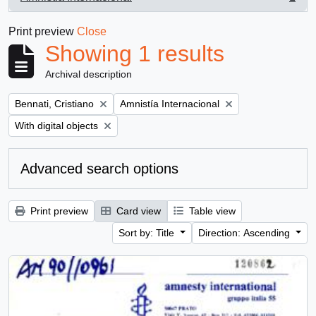
, 1 results
Print preview
Close
Showing 1 results
Archival description
Remove filter:
Remove filter:
Bennati, Cristiano
Amnistía Internacional
Remove filter:
With digital objects
Advanced search options
Print preview
Card view
Table view
Sort by: Title
Direction: Ascending