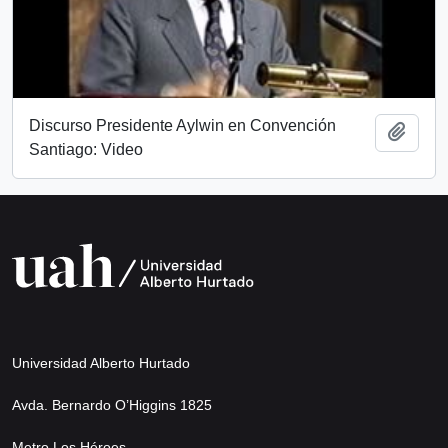
Discurso Presidente Aylwin en Convención
Añadi
Santiago: Video
Universidad Alberto Hurtado
Avda. Bernardo O’Higgins 1825
Metro Los Héroes