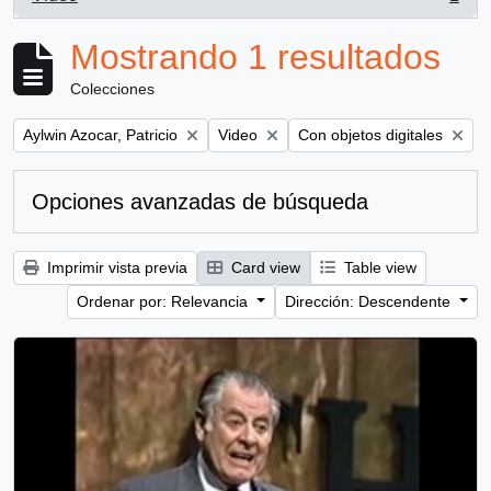
, 1 resultados
Mostrando 1 resultados
Colecciones
Remove filter:
Remove filter:
Remove filter:
Aylwin Azocar, Patricio
Video
Con objetos digitales
Opciones avanzadas de búsqueda
Imprimir vista previa
Card view
Table view
Ordenar por: Relevancia
Dirección: Descendente