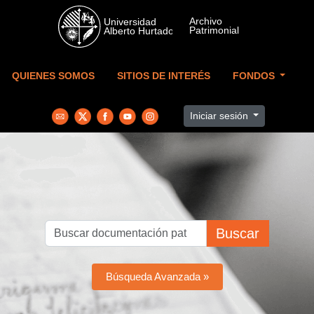
Skip to main content
QUIENES SOMOS
SITIOS DE INTERÉS
FONDOS
Iniciar sesión
Buscar
Búsqueda Avanzada »