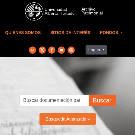
Skip to main content
QUIENES SOMOS
SITIOS DE INTERÉS
FONDOS
Log in
Buscar
Búsqueda Avanzada »