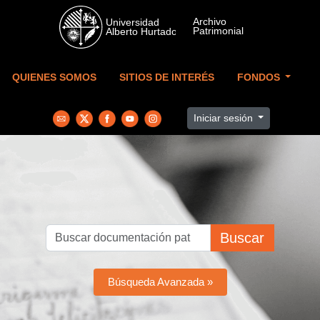
Skip to main content
QUIENES SOMOS
SITIOS DE INTERÉS
FONDOS
Iniciar sesión
Buscar
Búsqueda Avanzada »