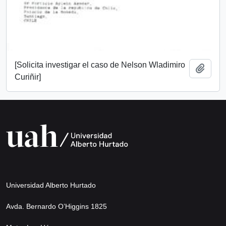
[Solicita investigar el caso de Nelson Wladimiro
Añadi
Curiñir]
Universidad Alberto Hurtado
Avda. Bernardo O’Higgins 1825