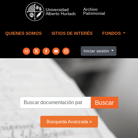
Skip to main content
QUIENES SOMOS
SITIOS DE INTERÉS
FONDOS
Iniciar sesión
Buscar
Búsqueda Avanzada »