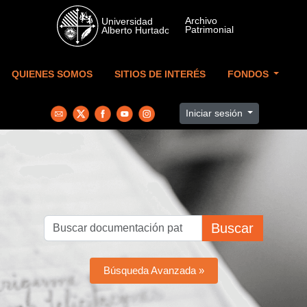
Skip to main content
QUIENES SOMOS
SITIOS DE INTERÉS
FONDOS
Iniciar sesión
Buscar
Búsqueda Avanzada »