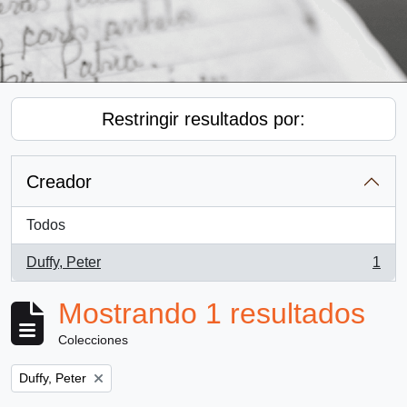
Restringir resultados por:
Creador
Todos
Duffy, Peter
1
, 1 resultados
Mostrando 1 resultados
Colecciones
Remove filter:
Duffy, Peter