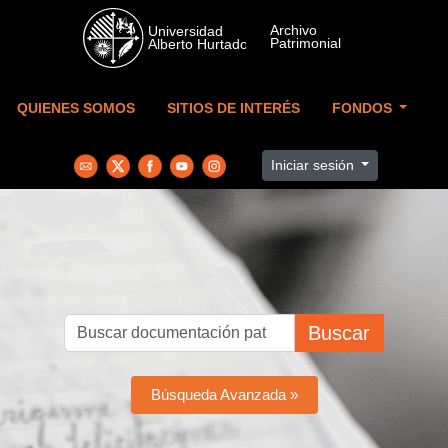
Skip to main content
QUIENES SOMOS
SITIOS DE INTERÉS
FONDOS
Iniciar sesión
Buscar
Búsqueda Avanzada »