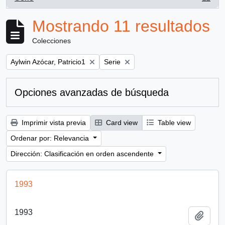
, 11 resultados
Mostrando 11 resultados
Colecciones
Remove filter:
Remove filter:
Aylwin Azócar, Patricio1
Serie
Opciones avanzadas de búsqueda
Imprimir vista previa
Card view
Table view
Ordenar por: Relevancia
Dirección: Clasificación en orden ascendente
1993
1993
Añadi