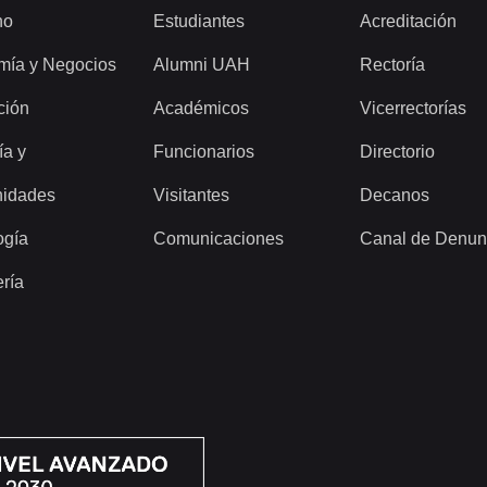
ho
Estudiantes
Acreditación
mía y Negocios
Alumni UAH
Rectoría
ción
Académicos
Vicerrectorías
ía y
Funcionarios
Directorio
idades
Visitantes
Decanos
ogía
Comunicaciones
Canal de Denun
ería