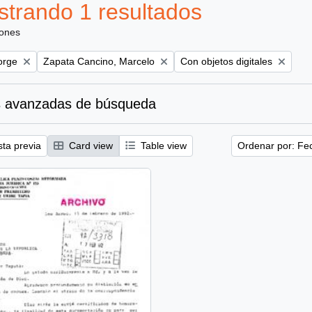
trando 1 resultados
iones
Remove filter:
Remove filter:
orge
Zapata Cancino, Marcelo
Con objetos digitales
 avanzadas de búsqueda
sta previa
Card view
Table view
Ordenar por: Fe