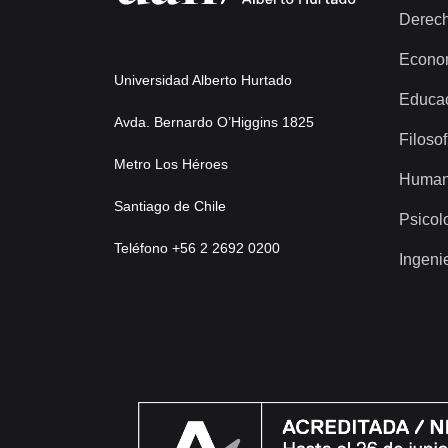
Derec
Econo
Universidad Alberto Hurtado
Educa
Avda. Bernardo O’Higgins 1825
Filosof
Metro Los Héroes
Human
Santiago de Chile
Psicol
Teléfono +56 2 2692 0200
Ingeni