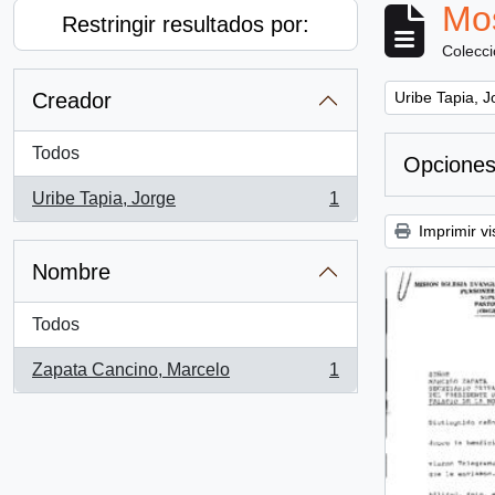
Mos
Restringir resultados por:
Colecc
Remove filter:
Creador
Uribe Tapia, J
Todos
Opciones
Uribe Tapia, Jorge
1
, 1 resultados
Imprimir vi
Nombre
Todos
Zapata Cancino, Marcelo
1
, 1 resultados