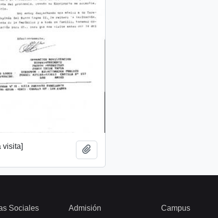
 visita]
Añadir al portapapeles
as Sociales
Admisión
Campus