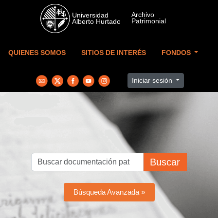
Skip to main content
QUIENES SOMOS
SITIOS DE INTERÉS
FONDOS
Iniciar sesión
Buscar
Búsqueda Avanzada »