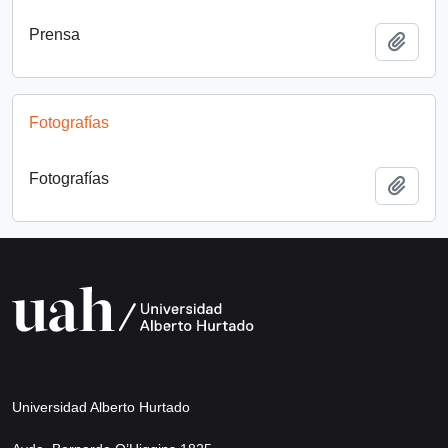
Prensa
Añadi
Fotografías
Fotografías
Añadi
Universidad Alberto Hurtado