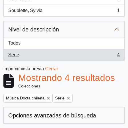
, 2 resultados
Soublette, Sylvia
1
, 1 resultados
Nivel de descripción
Todos
Serie
4
, 4 resultados
Imprimir vista previa
Cerrar
Mostrando 4 resultados
Colecciones
Remove filter:
Remove filter:
Música Docta chilena
Serie
Opciones avanzadas de búsqueda