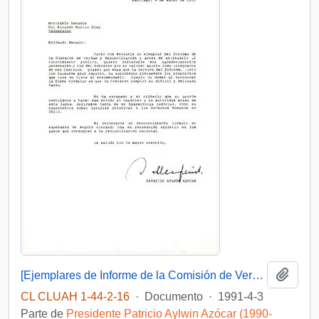
Añadi
[Ejemplares de Informe de la Comisión de Verdad y Reconciliación enviados por el Presidente Aylwin].
CL CLUAH 1-44-2-16
·
Documento
·
1991-4-3
Parte de
Presidente Patricio Aylwin Azócar (1990-