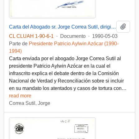
Añadi
Carta del Abogado sr. Jorge Correa Sutil, dirigida al Excmo. Sr. Presidente de la República Don Patricio Aylwin Azócar
CL CLUAH 1-90-6-1
·
Documento
·
1990-05-03
Parte de
Presidente Patricio Aylwin Azócar (1990-
1994)
Carta enviada por el abogado Jorge Correa Sutil al
presidente Patricio Aylwin Azócar en la cual el
infrascrito explica el debate dentro de la Comisión
Nacional de Verdad y Reconciliación sobre si incluir
en su mandato los atentados y casos de tortura con
…
read more
Correa Sutil, Jorge