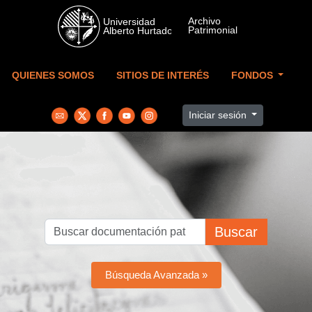
Skip to main content
QUIENES SOMOS
SITIOS DE INTERÉS
FONDOS
Iniciar sesión
Buscar
Búsqueda Avanzada »