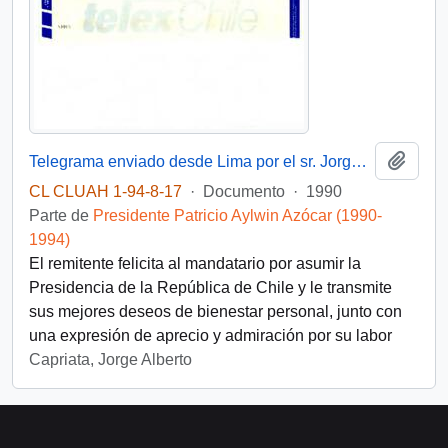
Añadi
Telegrama enviado desde Lima por el sr. Jorge Capriata, Subdirector General de la OIT [Organización Internacional del Trabajo] dirigida al Presidente Patricio Aylwin
CL CLUAH 1-94-8-17
·
Documento
·
1990
Parte de
Presidente Patricio Aylwin Azócar (1990-
1994)
El remitente felicita al mandatario por asumir la
Presidencia de la República de Chile y le transmite
sus mejores deseos de bienestar personal, junto con
una expresión de aprecio y admiración por su labor
Capriata, Jorge Alberto