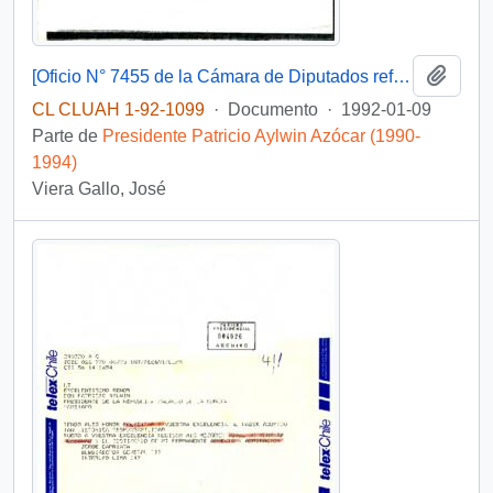
Añadi
[Oficio N° 7455 de la Cámara de Diputados referente a solicitud de reactivación del Convenio 20 de la Organización Internacional del Trabajo]
CL CLUAH 1-92-1099
·
Documento
·
1992-01-09
Parte de
Presidente Patricio Aylwin Azócar (1990-
1994)
Viera Gallo, José