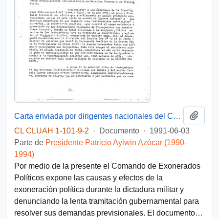
Añadi
Carta enviada por dirigentes nacionales del Comando de Exonerados de Chile al Secretario General de la OEA, Joao Clemente Baena Soares, durante la XXI Asamblea Plenaria en Santiago de Chile
CL CLUAH 1-101-9-2
·
Documento
·
1991-06-03
Parte de
Presidente Patricio Aylwin Azócar (1990-
1994)
Por medio de la presente el Comando de Exonerados
Políticos expone las causas y efectos de la
exoneración política durante la dictadura militar y
denunciando la lenta tramitación gubernamental para
resolver sus demandas previsionales. El documento
…