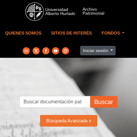
Skip to main content
QUIENES SOMOS
SITIOS DE INTERÉS
FONDOS
Iniciar sesión
Buscar
Búsqueda Avanzada »