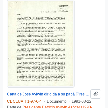
Añadi
Carta de José Aylwin dirigida a su papá [Presidente de la República]
CL CLUAH 1-97-6-4
·
Documento
·
1991-08-22
Parte de
Presidente Patricio Aylwin Azócar (1990-