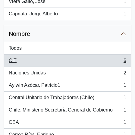
Viera Gallo, José
1
, 1 resultados
Capriata, Jorge Alberto
1
, 1 resultados
Nombre
Todos
OIT
6
, 6 resultados
Naciones Unidas
2
, 2 resultados
Aylwin Azócar, Patricio1
1
, 1 resultados
Central Unitaria de Trabajadores (Chile)
1
, 1 resultados
Chile. Ministerio Secretaría General de Gobierno
1
, 1 resultados
OEA
1
, 1 resultados
Correa Ríos, Enrique
1