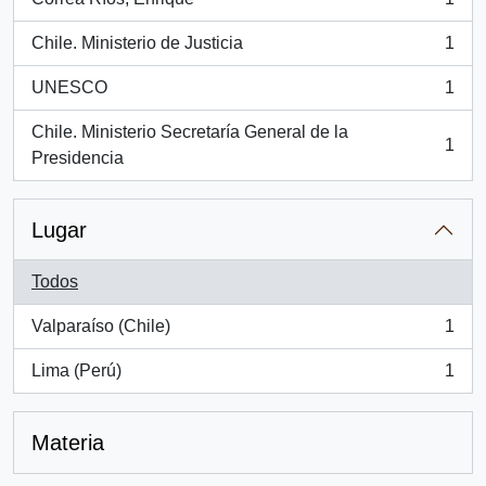
, 1 resultados
Chile. Ministerio de Justicia
1
, 1 resultados
UNESCO
1
, 1 resultados
Chile. Ministerio Secretaría General de la
1
, 1 resultados
Presidencia
Lugar
Todos
Valparaíso (Chile)
1
, 1 resultados
Lima (Perú)
1
, 1 resultados
Materia