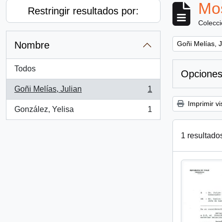
Mos
Restringir resultados por:
Colecc
Remove filter:
Nombre
Goñi Melías, J
Todos
Opciones
Goñi Melías, Julian
1
, 1 resultados
Imprimir vi
González, Yelisa
1
, 1 resultados
1 resultado