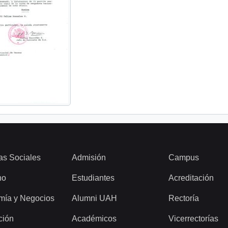
as Sociales
Admisión
Campus
ho
Estudiantes
Acreditación
mía y Negocios
Alumni UAH
Rectoría
ción
Académicos
Vicerrectorías