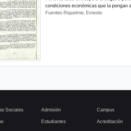
condiciones económicas que la pongan a
Fuentes Riquelme, Ernesto
as Sociales
Admisión
Campus
ho
Estudiantes
Acreditación