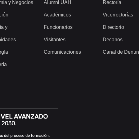
mía y Negocios
Alumni UAH
Rectoría
ción
Académicos
Vicerrectorías
ía y
Funcionarios
Directorio
idades
Visitantes
Decanos
ogía
Comunicaciones
Canal de Denun
ería