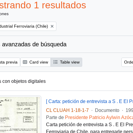
trando 1 resultados
iones
ustrial Ferroviaria (Chile)
 avanzadas de búsqueda
sta previa
Card view
Table view
Orde
s con objetos digitales
CL CLUAH 1-18-1-7
·
Documento
·
199
Parte de
Presidente Patricio Aylwin Azóc
Carta petición de entrevista a S . E El Pr
Ferroviaria de Chile, para entregarle p