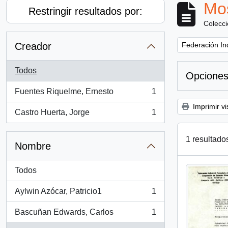
Mos
Restringir resultados por:
Colecc
Remove filter:
Creador
Federación Ind
Todos
Opciones
Fuentes Riquelme, Ernesto
1
, 1 resultados
Imprimir vi
Castro Huerta, Jorge
1
, 1 resultados
1 resultado
Nombre
Todos
Aylwin Azócar, Patricio1
1
, 1 resultados
Bascuñan Edwards, Carlos
1
, 1 resultados