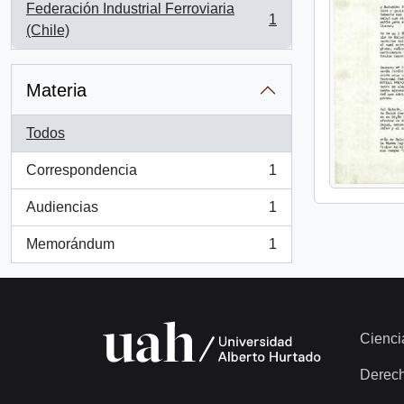
Federación Industrial Ferroviaria
1
, 1 resultados
(Chile)
Materia
Todos
Correspondencia
1
, 1 resultados
Audiencias
1
, 1 resultados
Memorándum
1
, 1 resultados
Cienci
Derec