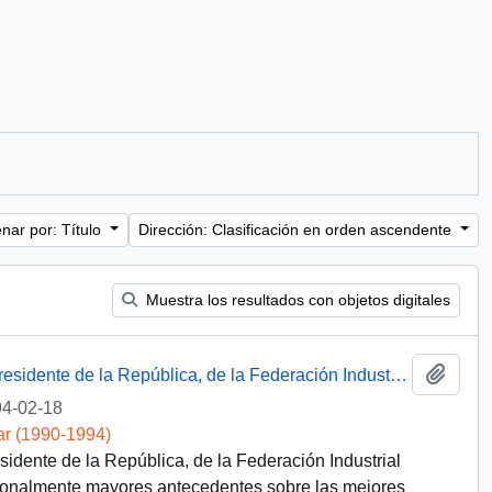
nar por: Título
Dirección: Clasificación en orden ascendente
Muestra los resultados con objetos digitales
Añadi
[ Carta: petición de entrevista a S . E El Presidente de la República, de la Federación Industrial Ferroviaria de Chile ]
4-02-18
ar (1990-1994)
esidente de la República, de la Federación Industrial
ersonalmente mayores antecedentes sobre las mejores