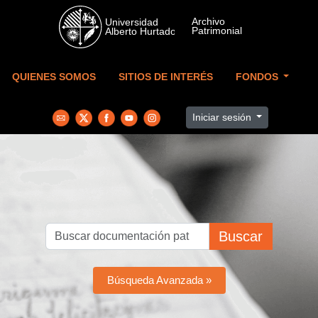
Skip to main content
QUIENES SOMOS
SITIOS DE INTERÉS
FONDOS
Iniciar sesión
Buscar
Búsqueda Avanzada »