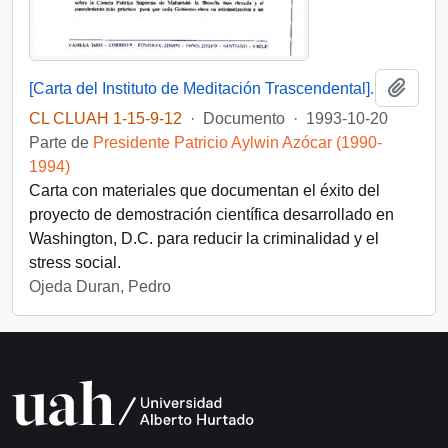
Añadi
[Carta del Instituto de Meditación Trascendental].
CL CLUAH 1-15-9-12
·
Documento
·
1993-10-20
Parte de
Presidente Patricio Aylwin Azócar (1990-
1994)
Carta con materiales que documentan el éxito del
proyecto de demostración científica desarrollado en
Washington, D.C. para reducir la criminalidad y el
stress social.
Ojeda Duran, Pedro