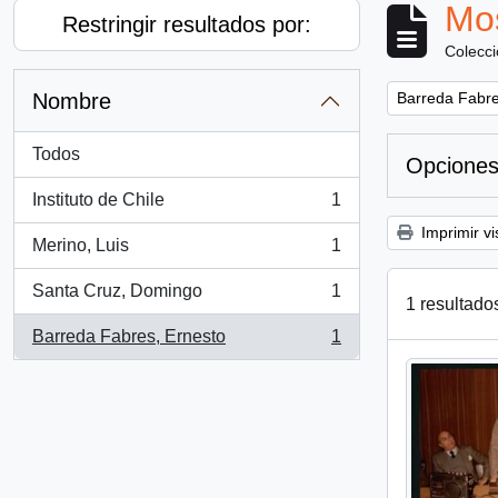
Mos
Restringir resultados por:
Colecc
Remove filter:
Nombre
Barreda Fabre
Todos
Opciones
Instituto de Chile
1
, 1 resultados
Imprimir vi
Merino, Luis
1
, 1 resultados
Santa Cruz, Domingo
1
, 1 resultados
1 resultado
Barreda Fabres, Ernesto
1
, 1 resultados