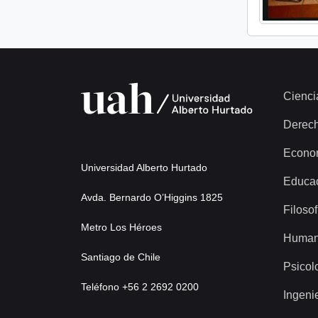
Cienci
Derec
Econo
Universidad Alberto Hurtado
Educa
Avda. Bernardo O’Higgins 1825
Filosof
Metro Los Héroes
Human
Santiago de Chile
Psicol
Teléfono +56 2 2692 0200
Ingeni