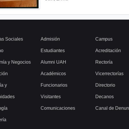
as Sociales
Admisión
Campus
ho
Estudiantes
Acreditación
mía y Negocios
Alumni UAH
Rectoría
ción
Académicos
Vicerrectorías
ía y
Funcionarios
Directorio
idades
Visitantes
Decanos
ogía
Comunicaciones
Canal de Denun
ería