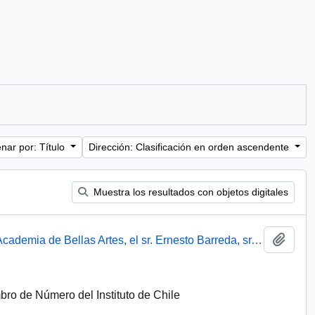
nar por: Título
Dirección: Clasificación en orden ascendente
Muestra los resultados con objetos digitales
Añadi
Fotografía : En el Instituto de Chile de la Academia de Bellas Artes, el sr. Ernesto Barreda, sr. Domingo Santa Cruz, Elvira Savi y el sr. Luis Merino
o de Número del Instituto de Chile