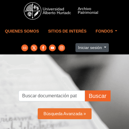
Skip to main content
QUIENES SOMOS
SITIOS DE INTERÉS
FONDOS
Iniciar sesión
Buscar
Búsqueda Avanzada »