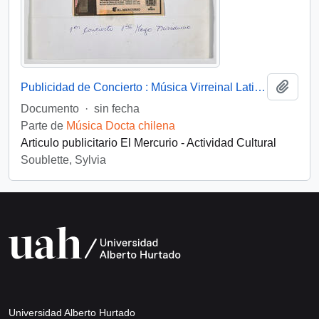
Añadi
Publicidad de Concierto : Música Virreinal Latinoamericana S.XVI al XVIII
Documento
·
sin fecha
Parte de
Música Docta chilena
Articulo publicitario El Mercurio - Actividad Cultural
Soublette, Sylvia
Universidad Alberto Hurtado