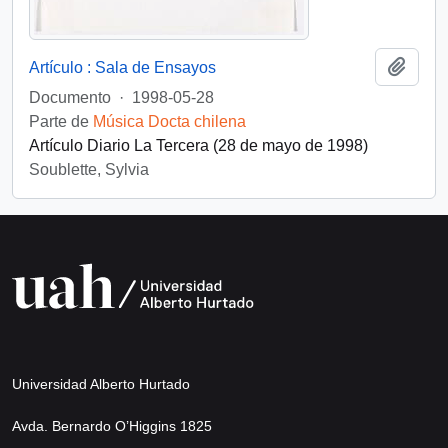
Añadi
Artículo : Sala de Ensayos
Documento
·
1998-05-28
Parte de
Música Docta chilena
Artículo Diario La Tercera (28 de mayo de 1998)
Soublette, Sylvia
Universidad Alberto Hurtado
Avda. Bernardo O’Higgins 1825