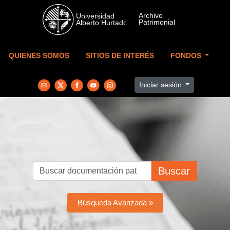
Skip to main content
QUIENES SOMOS
SITIOS DE INTERÉS
FONDOS
Iniciar sesión
Buscar
Búsqueda Avanzada »