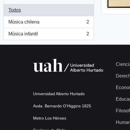
Todos
Música chilena
2
, 2 resultados
Música infantil
2
, 2 resultados
Cienci
Derec
Econo
Universidad Alberto Hurtado
Educa
Avda. Bernardo O’Higgins 1825
Filosof
Metro Los Héroes
Human