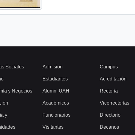
as Sociales
Admisión
Campus
ho
Estudiantes
Acreditación
mía y Negocios
Alumni UAH
Rectoría
ción
Académicos
Vicerrectorías
ía y
Funcionarios
Directorio
idades
Visitantes
Decanos