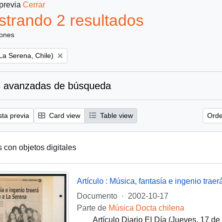
 previa
Cerrar
trando 2 resultados
iones
(La Serena, Chile)
 avanzadas de búsqueda
sta previa
Card view
Table view
Orde
s con objetos digitales
Artículo : Música, fantasía e ingenio tra
Documento
·
2002-10-17
Parte de
Música Docta chilena
Artículo Diario El Día (Jueves, 17 d