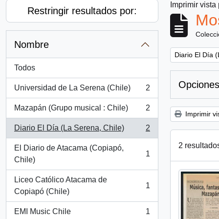
Imprimir vista
Restringir resultados por:
Mos
Colecc
Nombre
Remove filter:
Diario El Día 
Todos
Opciones
Universidad de La Serena (Chile)
2
, 2 resultados
Mazapán (Grupo musical : Chile)
2
, 2 resultados
Imprimir vi
Diario El Día (La Serena, Chile)
2
, 2 resultados
2 resultado
El Diario de Atacama (Copiapó,
1
, 1 resultados
Chile)
Liceo Católico Atacama de
1
, 1 resultados
Copiapó (Chile)
EMI Music Chile
1
, 1 resultados