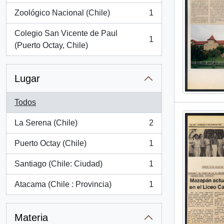
Zoológico Nacional (Chile)
1
, 1 resultados
Colegio San Vicente de Paul
1
, 1 resultados
(Puerto Octay, Chile)
Lugar
Todos
La Serena (Chile)
2
, 2 resultados
Puerto Octay (Chile)
1
, 1 resultados
Santiago (Chile: Ciudad)
1
, 1 resultados
Atacama (Chile : Provincia)
1
, 1 resultados
Materia