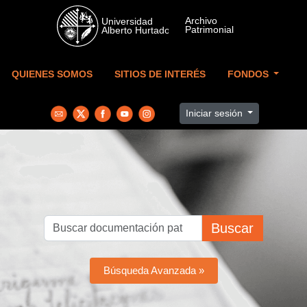
Skip to main content
QUIENES SOMOS
SITIOS DE INTERÉS
FONDOS
Iniciar sesión
Buscar
Búsqueda Avanzada »