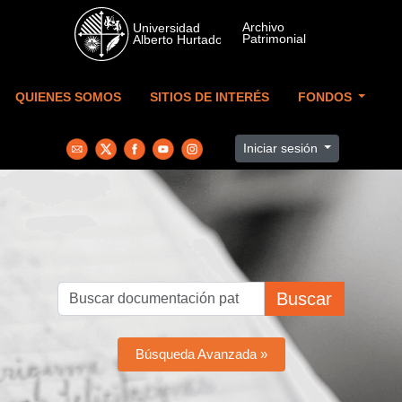
Skip to main content
QUIENES SOMOS
SITIOS DE INTERÉS
FONDOS
Iniciar sesión
Buscar
Búsqueda Avanzada »