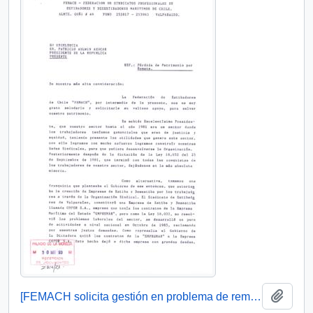
Añadi
[FEMACH solicita gestión en problema de remate de propidad]