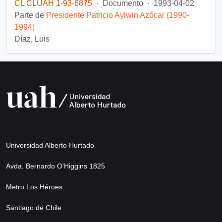
CL CLUAH 1-93-6875
·
Documento
·
1993-04-02
Parte de
Presidente Patricio Aylwin Azócar (1990-
1994)
Díaz, Luis
Universidad Alberto Hurtado
Avda. Bernardo O’Higgins 1825
Metro Los Héroes
Santiago de Chile