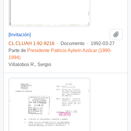
Añadi
[Invitación]
CL CLUAH 1-92-9216
·
Documento
·
1992-03-27
Parte de
Presidente Patricio Aylwin Azócar (1990-
1994)
Villalobos R., Sergio