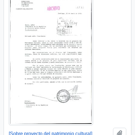
Añadi
[Sobre proyecto del patrimonio cultural]