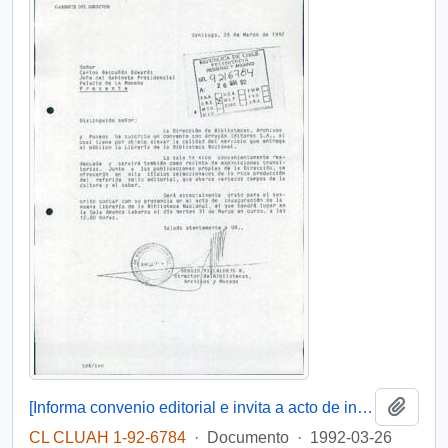
Añadi
[Informa convenio editorial e invita a acto de inauguración de nueva librería]
CL CLUAH 1-92-6784
·
Documento
·
1992-03-26