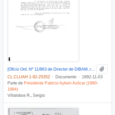
Añadi
[Oficio Ord. Nº 11/863 de Director de DIBAM, responde oficio]
CL CLUAH 1-92-25352
·
Documento
·
1992-11-03
Parte de
Presidente Patricio Aylwin Azócar (1990-
1994)
Villalobos R., Sergio