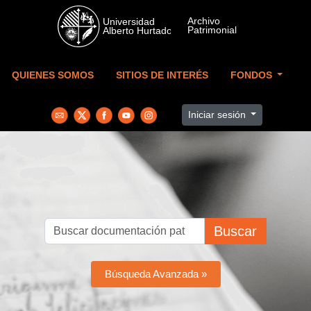
Skip to main content
QUIENES SOMOS
SITIOS DE INTERÉS
FONDOS
Iniciar sesión
Buscar
Búsqueda Avanzada »