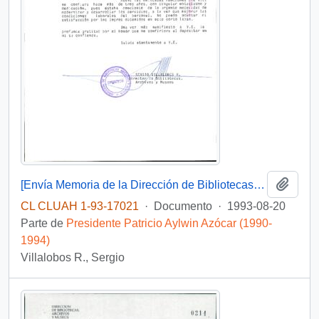
Añadi
[Envía Memoria de la Dirección de Bibliotecas, Archivos y Museos]
CL CLUAH 1-93-17021
·
Documento
·
1993-08-20
Parte de
Presidente Patricio Aylwin Azócar (1990-
1994)
Villalobos R., Sergio