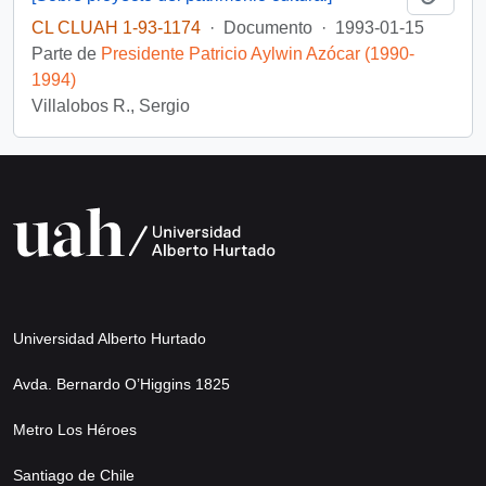
CL CLUAH 1-93-1174
·
Documento
·
1993-01-15
Parte de
Presidente Patricio Aylwin Azócar (1990-
1994)
Villalobos R., Sergio
Universidad Alberto Hurtado
Avda. Bernardo O’Higgins 1825
Metro Los Héroes
Santiago de Chile