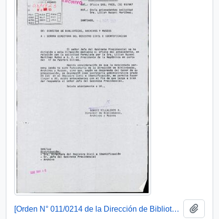
Añadi
[Orden N° 011/0214 de la Dirección de Bibliotecas, Archivos y Museos]