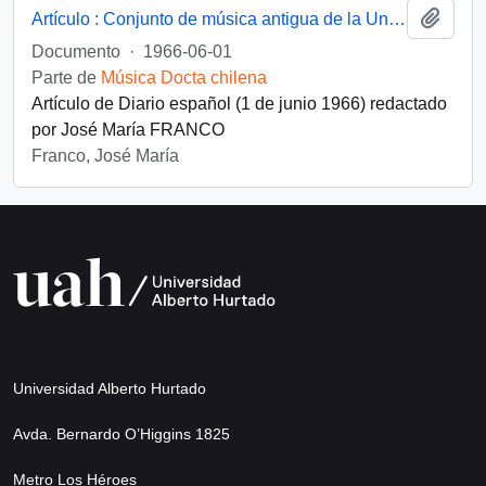
Añadi
Artículo : Conjunto de música antigua de la Universidad Católica de Chile
Documento
·
1966-06-01
Parte de
Música Docta chilena
Artículo de Diario español (1 de junio 1966) redactado
por José María FRANCO
Franco, José María
Universidad Alberto Hurtado
Avda. Bernardo O’Higgins 1825
Metro Los Héroes