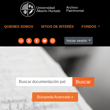
Skip to main content
QUIENES SOMOS
SITIOS DE INTERÉS
FONDOS
Iniciar sesión
Buscar
Búsqueda Avanzada »