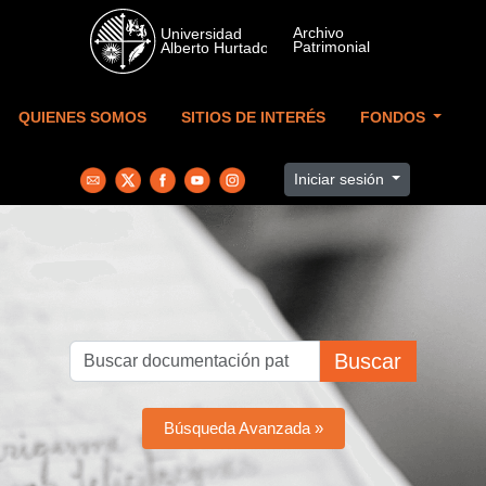
Skip to main content
QUIENES SOMOS
SITIOS DE INTERÉS
FONDOS
Iniciar sesión
Buscar
Búsqueda Avanzada »