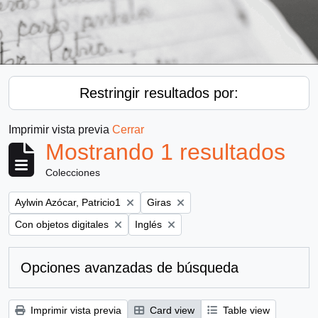
Restringir resultados por:
Imprimir vista previa
Cerrar
Mostrando 1 resultados
Colecciones
Remove filter:
Remove filter:
Aylwin Azócar, Patricio1
Giras
Remove filter:
Remove filter:
Con objetos digitales
Inglés
Opciones avanzadas de búsqueda
Imprimir vista previa
Card view
Table view