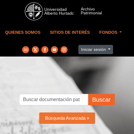
Skip to main content
QUIENES SOMOS
SITIOS DE INTERÉS
FONDOS
Iniciar sesión
Buscar
Búsqueda Avanzada »