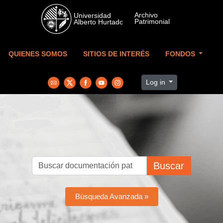
Skip to main content
QUIENES SOMOS
SITIOS DE INTERÉS
FONDOS
Log in
Buscar
Búsqueda Avanzada »