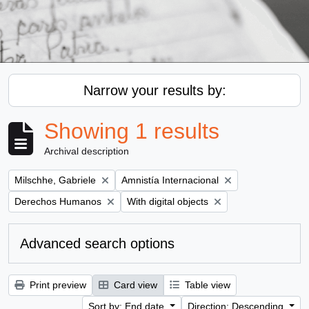
Narrow your results by:
Showing 1 results
Archival description
Remove filter:
Remove filter:
Milschhe, Gabriele
Amnistía Internacional
Remove filter:
Remove filter:
Derechos Humanos
With digital objects
Advanced search options
Print preview
Card view
Table view
Sort by: End date
Direction: Descending