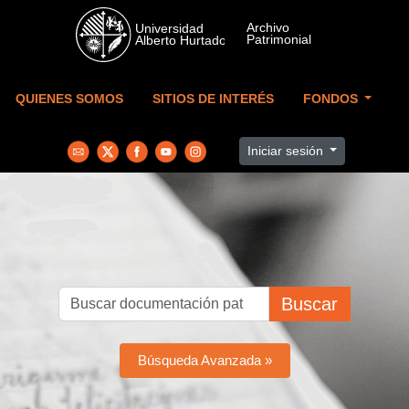
Skip to main content
QUIENES SOMOS
SITIOS DE INTERÉS
FONDOS
Iniciar sesión
Buscar
Búsqueda Avanzada »