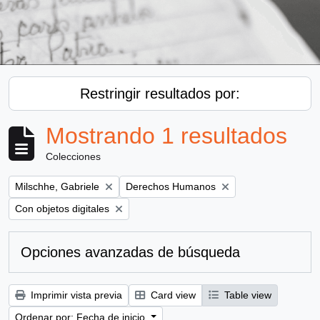
Restringir resultados por:
Mostrando 1 resultados
Colecciones
Remove filter:
Remove filter:
Milschhe, Gabriele
Derechos Humanos
Remove filter:
Con objetos digitales
Opciones avanzadas de búsqueda
Imprimir vista previa
Card view
Table view
Ordenar por: Fecha de inicio