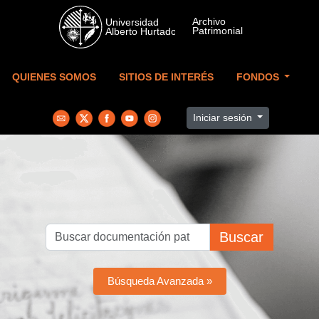
Skip to main content
QUIENES SOMOS
SITIOS DE INTERÉS
FONDOS
Iniciar sesión
Buscar
Búsqueda Avanzada »