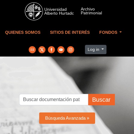
Skip to main content
QUIENES SOMOS
SITIOS DE INTERÉS
FONDOS
Log in
Buscar
Búsqueda Avanzada »