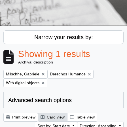
Narrow your results by:
Showing 1 results
Archival description
Remove filter:
Remove filter:
Milschhe, Gabriele
Derechos Humanos
Remove filter:
With digital objects
Advanced search options
Print preview
Card view
Table view
Sort by: Start date
Direction: Ascending