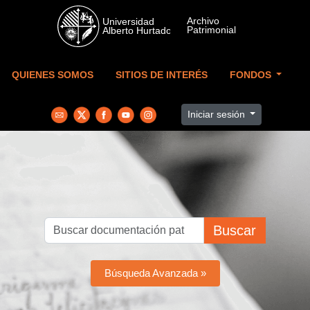
Skip to main content
QUIENES SOMOS
SITIOS DE INTERÉS
FONDOS
Iniciar sesión
Buscar
Búsqueda Avanzada »